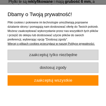
Płytki te są
rektyfikowane
i mają
grubość 6 mm,
a
wykończenie to lapato (półpoler).
Dbamy o Twoją prywatność!
Zakupy
Pliki cookies i pokrewne im technologie umożliwiają poprawne
działanie strony i pomagają nam dostosować ofertę do Twoich potrzeb.
Możesz zaakceptować wykorzystanie przez nas wszystkich tych plików
Pomoc
i przejść do sklepu lub dostosować użycie plików do swoich
preferencji, wybierając opcję "Dostosuj zgody".
Moje konto
Więcej o plikach cookies przeczytasz w naszej Polityce prywatności.
zaakceptuj tylko niezbędne
Informacje
dostosuj zgody
Firma "Wnętrza" Alicja Galewska | ul. Czapliniecka 1, 97-400 Bełchatów |
zaakceptuj wszystkie
woj.łódzkie | tel.: 786912008, 789280889 | email: wnetrza.shop@gmail.com |
NIP 769-113-24-80 | REGON: 590535623
pokaż pełną wersję strony
Sklep internetowy Shoper.pl