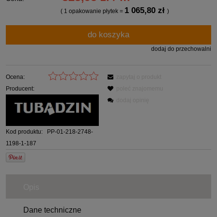
1 065,80 zł
( 1
opakowanie płytek
=
)
do koszyka
dodaj do przechowalni
Ocena:
zapytaj o produkt
Producent:
poleć znajomemu
dodaj opinię
Kod produktu:
PP-01-218-2748-
1198-1-187
Opis
Dane techniczne