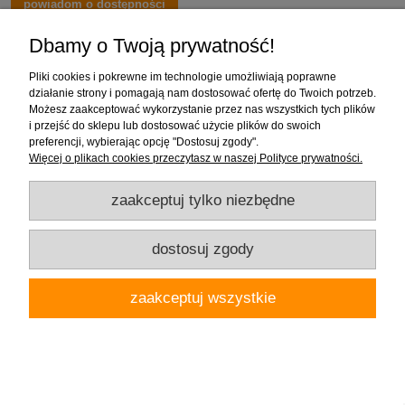
powiadom o dostępności
Dbamy o Twoją prywatność!
Pliki cookies i pokrewne im technologie umożliwiają poprawne
działanie strony i pomagają nam dostosować ofertę do Twoich potrzeb.
Możesz zaakceptować wykorzystanie przez nas wszystkich tych plików
i przejść do sklepu lub dostosować użycie plików do swoich
preferencji, wybierając opcję "Dostosuj zgody".
Więcej o plikach cookies przeczytasz w naszej Polityce prywatności.
zaakceptuj tylko niezbędne
ABK SENSI 900 Venezia Nuvola Ant. 3D 60x120
dostosuj zgody
269,00 zł
zaakceptuj wszystkie
( 1 opakowanie płytek = 387,36 zł )