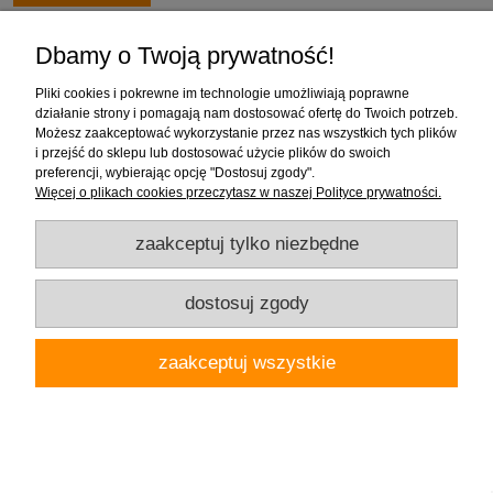
Dbamy o Twoją prywatność!
Pliki cookies i pokrewne im technologie umożliwiają poprawne
działanie strony i pomagają nam dostosować ofertę do Twoich potrzeb.
Możesz zaakceptować wykorzystanie przez nas wszystkich tych plików
i przejść do sklepu lub dostosować użycie plików do swoich
preferencji, wybierając opcję "Dostosuj zgody".
Więcej o plikach cookies przeczytasz w naszej Polityce prywatności.
zaakceptuj tylko niezbędne
dostosuj zgody
Tubądzin Macchia Grey stopnica 59,8x29,8 cm -
gruboziarniste lastryko, Gat. I
zaakceptuj wszystkie
122,74 zł
( 1 opakowanie płytek = 131,33 zł )
do koszyka