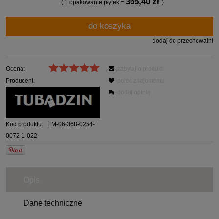
365,40 zł
( 1
opakowanie płytek
=
)
do koszyka
dodaj do przechowalni
Ocena:
zapytaj o produkt
Producent:
poleć znajomemu
dodaj opinię
Kod produktu:
EM-06-368-0254-
0072-1-022
Opis
Dane techniczne