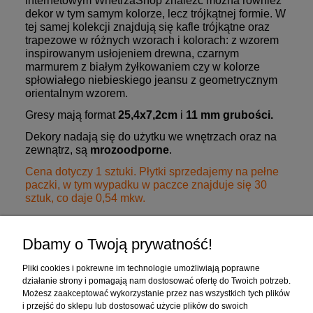
internetowym
WnetrzaShop
znaleźć można również
dekor w tym samym kolorze, lecz trójkątnej formie. W
tej samej kolekcji znajdują się kafle trójkątne oraz
trapezowe w różnych wzorach i kolorach: z wzorem
inspirowanym usłojeniem drewna, czarnym
marmurem z białym żyłkowaniem czy w kolorze
spłowiałego niebieskiego jeansu z geometrycznym
orientalnym wzorem.
Gresy mają format
25,4x7,2cm
i
11 mm grubości.
Dekory nadają się do użytku we wnętrzach oraz na
zewnątrz, są
mrozoodporne
.
Cena dotyczy 1 sztuki. Płytki sprzedajemy na pełne
paczki, w tym wypadku w paczce znajduje się 30
sztuk, co daje 0,54 mkw.
Dbamy o Twoją prywatność!
Zakupy
Pliki cookies i pokrewne im technologie umożliwiają poprawne
działanie strony i pomagają nam dostosować ofertę do Twoich potrzeb.
Możesz zaakceptować wykorzystanie przez nas wszystkich tych plików
Pomoc
i przejść do sklepu lub dostosować użycie plików do swoich