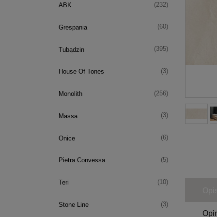
(232)
ABK
(60)
Grespania
(395)
Tubądzin
(3)
House Of Tones
(256)
Monolith
(3)
Massa
(6)
Onice
(5)
Pietra Convessa
(10)
Teri
Opi
(3)
Stone Line
Opin