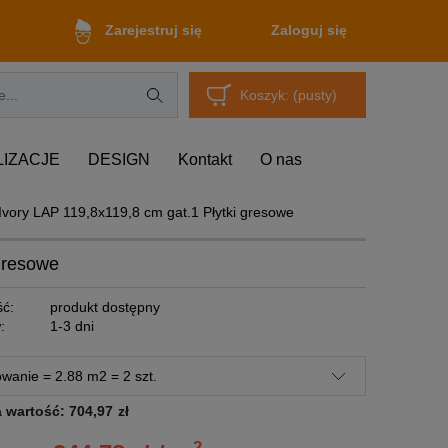
Zaloguj się
Zarejestruj się
Koszyk:
(pusty)
LIZACJE
DESIGN
Kontakt
O nas
vory LAP 119,8x119,8 cm gat.1 Płytki gresowe
gresowe
ć:
produkt dostępny
:
1-3 dni
a wartość:
704,97
zł
2