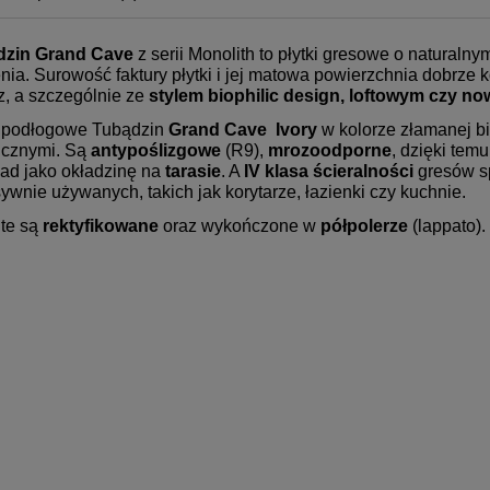
dzin Grand Cave
z serii Monolith to płytki gresowe o natural
nia. Surowość faktury płytki i jej matowa powierzchnia dobrze 
z, a szczególnie ze
stylem biophilic design, loftowym czy 
i podłogowe Tubądzin
Grand Cave Ivory
w kolorze złamanej bi
icznymi. Są
antypoślizgowe
(R9),
mrozoodporne
, dzięki tem
ład jako okładzinę na
tarasie
. A
IV
klasa ścieralności
gresów sp
sywnie używanych, takich jak korytarze, łazienki czy kuchnie.
 te są
rektyfikowane
oraz wykończone w
półpolerze
(lappato).