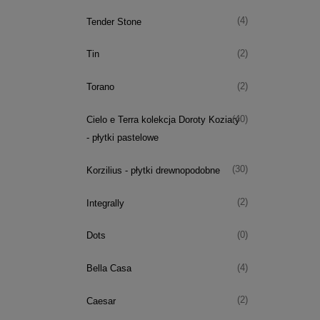
(4)
Tender Stone
(2)
Tin
(2)
Torano
(40)
Cielo e Terra kolekcja Doroty Koziary
- płytki pastelowe
(30)
Korzilius - płytki drewnopodobne
(2)
Integrally
(0)
Dots
(4)
Bella Casa
(2)
Caesar