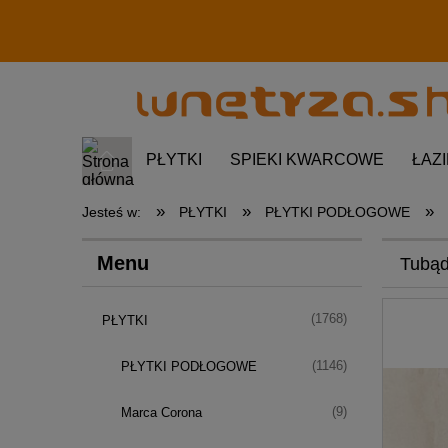
PŁYTKI
SPIEKI KWARCOWE
ŁAZ
»
»
»
Jesteś w:
PŁYTKI
PŁYTKI PODŁOGOWE
Menu
Tubąd
(1768)
PŁYTKI
(1146)
PŁYTKI PODŁOGOWE
(9)
Marca Corona