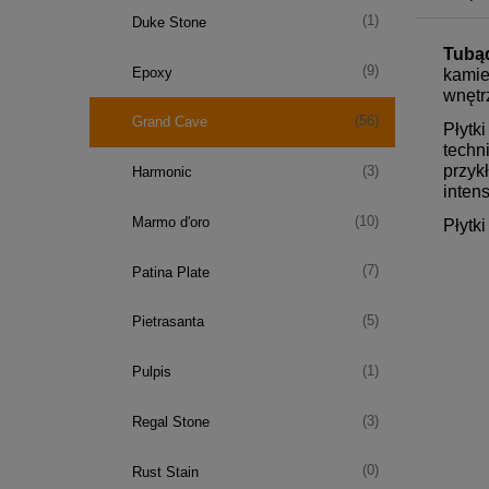
(1)
Duke Stone
Tubą
(9)
Epoxy
kamie
wnętr
(56)
Grand Cave
Płytk
techn
przyk
(3)
Harmonic
inten
(10)
Marmo d'oro
Płytki
(7)
Patina Plate
(5)
Pietrasanta
(1)
Pulpis
(3)
Regal Stone
(0)
Rust Stain