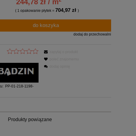
244,78 zł / m
704,97 zł
( 1
opakowanie płytek
=
)
do koszyka
dodaj do przechowalni
zapytaj o produkt
poleć znajomemu
dodaj opinię
u:
PP-01-218-1198-
Produkty powiązane