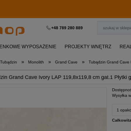
+48 789 280 889
IENKOWE WYPOSAŻENIE
PROJEKTY WNĘTRZ
REA
»
»
»
Tubądzin
Monolith
Grand Cave
Tubądzin Grand Cave I
zin Grand Cave Ivory LAP 119,8x119,8 cm gat.1 Płytki 
Dostępnoś
Wysyłka w
Całkowit