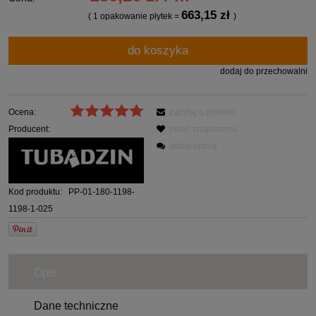
663,15 zł
( 1
opakowanie płytek
=
)
do koszyka
dodaj do przechowalni
Ocena:
zapytaj o produkt
Producent:
poleć znajomemu
dodaj opinię
Kod produktu:
PP-01-180-1198-
1198-1-025
Opis
Dane techniczne