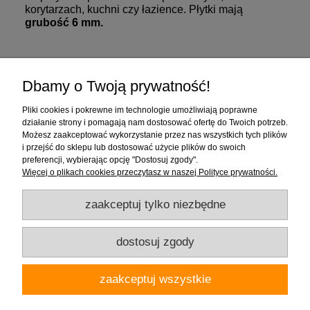
korytarzach, kuchni czy łazience. Płytki mają
grubość 6 mm.
Zakupy
Dbamy o Twoją prywatność!
Pomoc
Pliki cookies i pokrewne im technologie umożliwiają poprawne
działanie strony i pomagają nam dostosować ofertę do Twoich potrzeb.
Moje konto
Możesz zaakceptować wykorzystanie przez nas wszystkich tych plików
i przejść do sklepu lub dostosować użycie plików do swoich
preferencji, wybierając opcję "Dostosuj zgody".
Informacje
Więcej o plikach cookies przeczytasz w naszej Polityce prywatności.
zaakceptuj tylko niezbędne
dostosuj zgody
Firma "Wnętrza" Alicja Galewska | ul. Czapliniecka 1, 97-400 Bełchatów |
zaakceptuj wszystkie
woj.łódzkie | tel.: 786912008, 789280889 | email: wnetrza.shop@gmail.com |
NIP 769-113-24-80 | REGON: 590535623