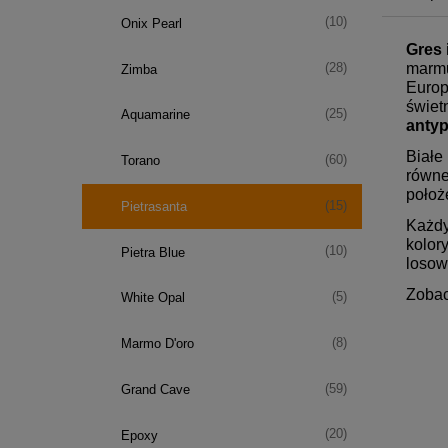
(10)
Onix Pearl
Gres 
marmu
(28)
Zimba
Europ
świet
(25)
Aquamarine
antyp
Białe
(60)
Torano
równe
położ
(15)
Pietrasanta
Każdy
kolor
(10)
Pietra Blue
loso
Zobac
(5)
White Opal
(8)
Marmo D'oro
(59)
Grand Cave
(20)
Epoxy