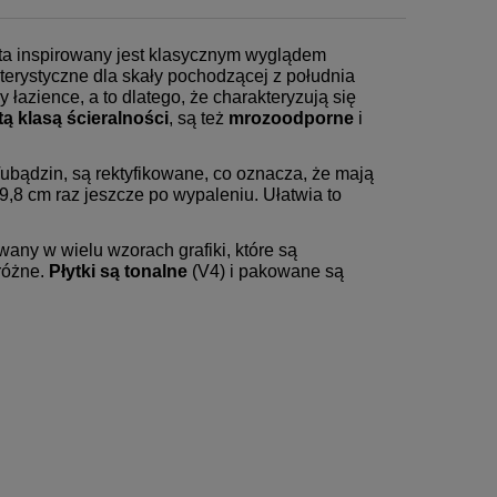
nta inspirowany jest klasycznym wyglądem
terystyczne dla skały pochodzącej z południa
 łazience, a to dlatego, że charakteryzują się
tą klasą ścieralności
, są też
mrozoodporne
i
Tubądzin, są rektyfikowane, co oznacza, że mają
,8 cm raz jeszcze po wypaleniu. Ułatwia to
wany w wielu wzorach grafiki, które są
różne.
Płytki są tonalne
(V4) i pakowane są