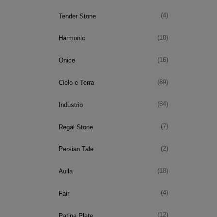
(4)
Tender Stone
(10)
Harmonic
(16)
Onice
(89)
Cielo e Terra
(84)
Industrio
(7)
Regal Stone
(2)
Persian Tale
(18)
Aulla
(4)
Fair
(12)
Patina Plate