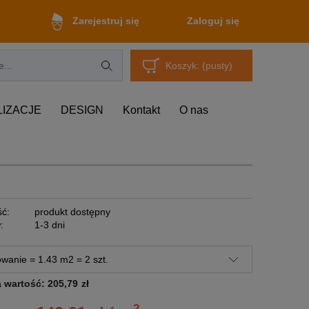
Zaloguj się
Zarejestruj się
Koszyk:
(pusty)
LIZACJE
DESIGN
Kontakt
O nas
ć:
produkt dostępny
:
1-3 dni
a wartość:
205,79
zł
2