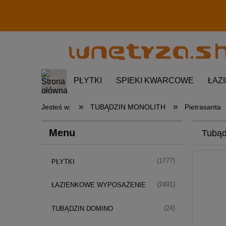
PŁYTKI
SPIEKI KWARCOWE
ŁAZ
»
»
Jesteś w:
TUBĄDZIN MONOLITH
Pietrasanta
Menu
Tubąd
(1777)
PŁYTKI
(2491)
ŁAZIENKOWE WYPOSAŻENIE
(24)
TUBĄDZIN DOMINO