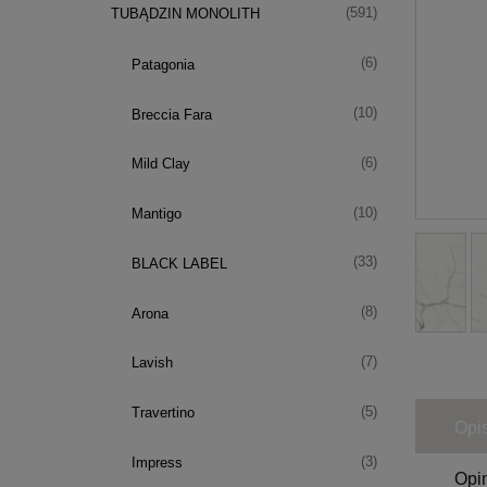
(591)
TUBĄDZIN MONOLITH
(6)
Patagonia
(10)
Breccia Fara
(6)
Mild Clay
(10)
Mantigo
(33)
BLACK LABEL
(8)
Arona
(7)
Lavish
(5)
Travertino
Opi
(3)
Impress
Opin