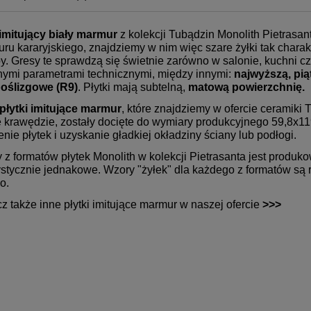
imitujący biały marmur
z kolekcji Tubądzin Monolith Pietrasa
ru kararyjskiego, znajdziemy w nim więc szare żyłki tak charak
y. Gresy te sprawdzą się świetnie zarówno w salonie, kuchni czy
nymi parametrami technicznymi, między innymi:
najwyższą, pią
oślizgowe (R9)
. Płytki mają subtelną,
matową powierzchnię.
płytki imitujące marmur
, które znajdziemy w ofercie ceramiki 
 krawędzie, zostały docięte do wymiary produkcyjnego 59,8x119
enie płytek i uzyskanie gładkiej okładziny ściany lub podłogi.
 z formatów płytek Monolith w kolekcji Pietrasanta jest produko
ystycznie jednakowe. Wzory "żyłek" dla każdego z formatów są 
wo.
z także inne płytki imitujące marmur w naszej ofercie
>>>