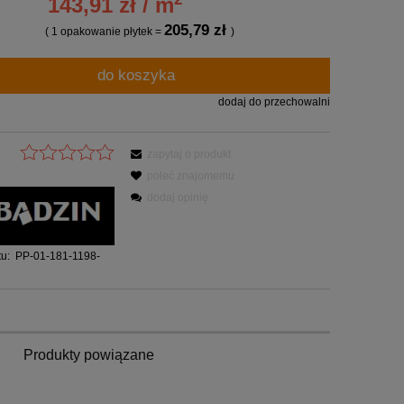
143,91 zł / m
205,79 zł
( 1
opakowanie płytek
=
)
do koszyka
dodaj do przechowalni
zapytaj o produkt
poleć znajomemu
dodaj opinię
u:
PP-01-181-1198-
Produkty powiązane