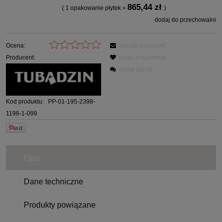
865,44 zł
( 1
opakowanie płytek
=
)
dodaj do przechowalni
Ocena:
zapytaj o produkt
Producent:
poleć znajomemu
dodaj opinię
Kod produktu:
PP-01-195-2398-
1198-1-099
Opis
Dane techniczne
Produkty powiązane