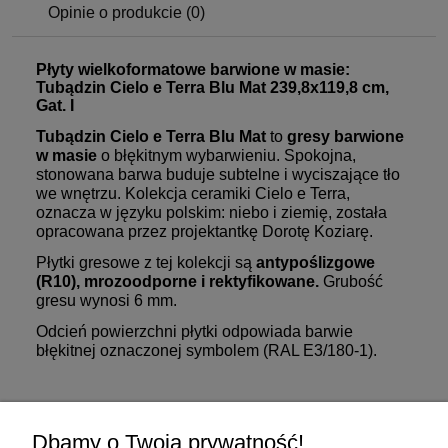
Opinie o produkcie (0)
Płyty wielkoformatowe barwione w masie:
Tubądzin Cielo e Terra Blu Mat 239,8x119,8 cm,
Gat. I
Tubądzin Cielo e Terra Blu Mat
to
gresy barwione
w masie
o błękitnym wybarwieniu. Spokojna,
stonowana barwa buduje subtelne i wyciszające tło
we wnętrzu. Kolekcja ceramiki Cielo e Terra,
oznacza w języku polskim: niebo i ziemię, została
opracowana przez projektantkę Dorotę Koziarę.
Płytki gresowe z tej kolekcji są
antypoślizgowe
(R10), mrozoodporne i rektyfikowane.
Grubość
gresu wynosi 6 mm.
Odcień powierzchni płytki odpowiada barwie
błękitnej oznaczonej symbolem (RAL E3/180-1).
Zakupy
Dbamy o Twoją prywatność!