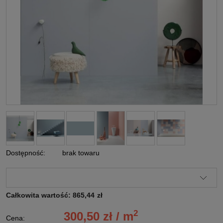
Dostępność:
brak towaru
Całkowita wartość:
865,44
zł
2
300,50 zł / m
Cena: