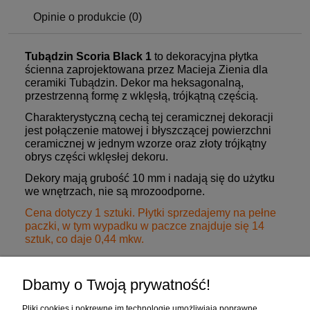
Opinie o produkcie (0)
Tubądzin Scoria Black 1
to dekoracyjna płytka
ścienna zaprojektowana przez Macieja Zienia dla
ceramiki Tubądzin. Dekor ma heksagonalną,
przestrzenną formę z wklęsłą, trójkątną częścią.
Charakterystyczną cechą tej ceramicznej dekoracji
jest połączenie matowej i błyszczącej powierzchni
ceramicznej w jednym wzorze oraz złoty trójkątny
obrys części wklęsłej dekoru.
Dekory mają grubość 10 mm i nadają się do użytku
we wnętrzach, nie są mrozoodporne.
Cena dotyczy 1 sztuki. Płytki sprzedajemy na pełne
paczki, w tym wypadku w paczce znajduje się 14
sztuk, co daje 0,44 mkw.
Dbamy o Twoją prywatność!
Zakupy
Pliki cookies i pokrewne im technologie umożliwiają poprawne