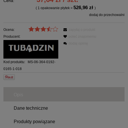
Cena:
526,96 zł
( 1
opakowanie płytek
=
)
dodaj do przechowalni
Ocena:
zapytaj o produkt
Producent:
poleć znajomemu
dodaj opinię
Kod produktu:
MS-06-364-0192-
0165-1-018
Opis
Dane techniczne
Produkty powiązane